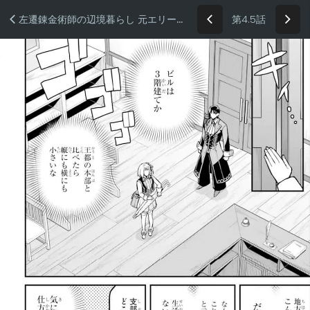
第4.5話
左遷錬金術師の辺境暮らし 元エリートは二度目の人生も失敗したので辺境でのんびりとやり直すことにしました