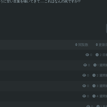
うに甘い言葉を囁いてきて……これはなんの罠ですか!?
閲覧数
更新
0
2 日
0
1 週間
0
2 週間
0
3 週間
0
4 週間
0
1 月