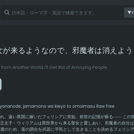
F
女が来るようなので、邪魔者は消えよう
 from Another World, I'll Get Rid of Annoying People
uru yonanode, jamamono wa kieyo to omoimasu Raw free
れ、遠い異国に嫁いだフェリシアに突如、前世の記憶が蘇る―― この
王太子・ウィリアムは異世界から来る聖女と愛しあい、邪魔者の自分は
グ回避のため、薬の調合を武器に平民として生きることを決めるフェリシア