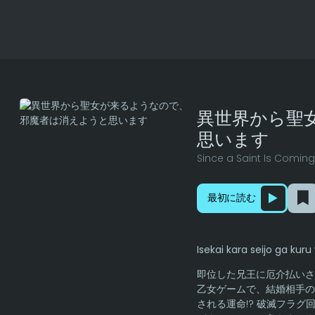
異世界から聖
思います
Since a Saint Is Coming
最初に読む
Isekai kara seijo ga k
即位した兄王に厄介払いさ
乙女ゲームで、結婚相手の
される運命!? 破滅フラ