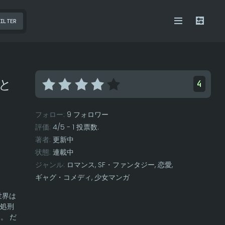
ILTER
と
4
フォロー:
9 フォロワー
評価:
4
/
5
-
1
投票数.
著者:
更新中
状態:
連載中
ジャンル:
ロマンス
,
SF・ファンタジー
,
恋愛
,
ギャグ・コメディ
,
少女マンガ
世界は
処刑
。 だ