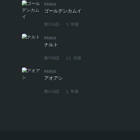
MANGA
前
ゴールデンカムイ
前
第314話
1 年前
前
MANGA
ナルト
前
第700話
11 月前
前
MANGA
前
アオアシ
前
第410話
1 年前
前
前
前