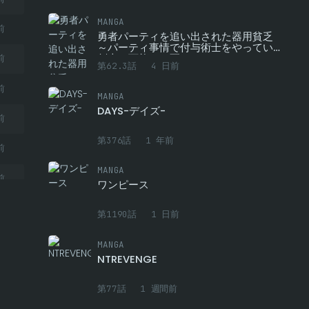
MANGA
前
勇者パーティを追い出された器用貧乏
～パーティ事情で付与術士をやっていた
剣士、万能へと至る～
前
第62.3話
4 日前
前
MANGA
DAYS-デイズ-
前
第376話
1 年前
前
MANGA
前
ワンピース
前
第1190話
1 日前
前
MANGA
NTREVENGE
前
第77話
1 週間前
前