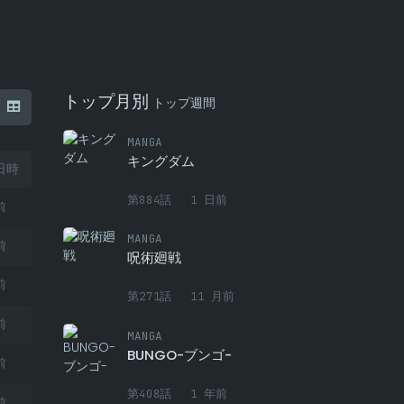
トップ月別
トップ週間
MANGA
キングダム
日時
第884話
1 日前
前
MANGA
前
呪術廻戦
前
第271話
11 月前
前
MANGA
BUNGO-ブンゴ-
前
第408話
1 年前
前