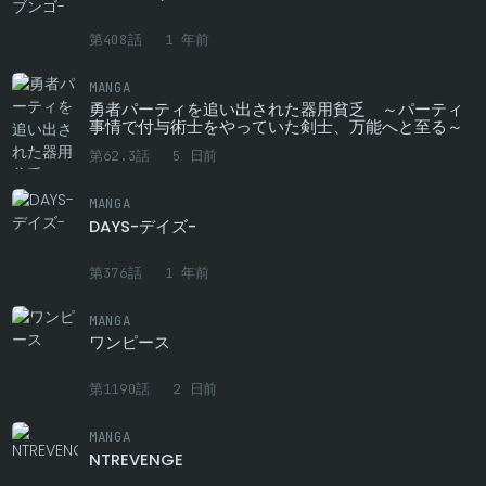
第3.1話
28
1 年前
第408話
1 年前
第2.2話
26
1 年前
MANGA
第2.1話
30
1 年前
勇者パーティを追い出された器用貧乏 ～パーティ
事情で付与術士をやっていた剣士、万能へと至る～
第1話
43
1 年前
第62.3話
5 日前
MANGA
DAYS-デイズ-
第376話
1 年前
MANGA
ワンピース
第1190話
2 日前
MANGA
NTREVENGE