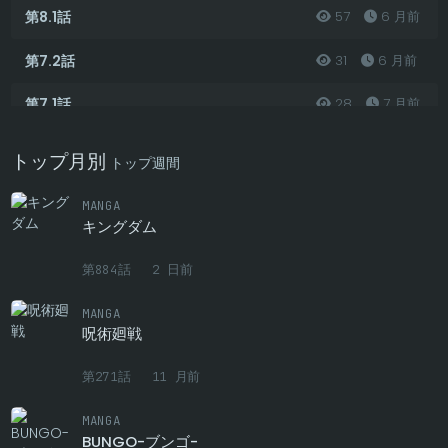
第8.1話
57
6 月前
第7.2話
31
6 月前
第7.1話
28
7 月前
第6.2話
34
9 月前
トップ月別
トップ週間
第6.1話
28
9 月前
MANGA
キングダム
第5.2話
22
10 月前
第884話
2 日前
第5.1話
23
10 月前
MANGA
第4.2話
22
11 月前
呪術廻戦
第4.1話
24
11 月前
第271話
11 月前
第3.2話
28
1 年前
MANGA
BUNGO-ブンゴ-