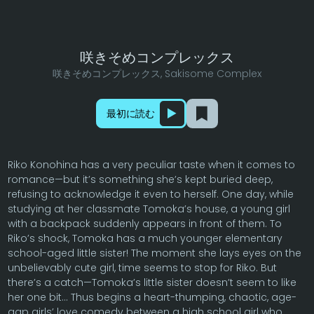
咲きそめコンプレックス
咲きそめコンプレックス, Sakisome Complex
最初に読む
Riko Konohina has a very peculiar taste when it comes to
romance—but it’s something she’s kept buried deep,
refusing to acknowledge it even to herself. One day, while
studying at her classmate Tomoka’s house, a young girl
with a backpack suddenly appears in front of them. To
Riko’s shock, Tomoka has a much younger elementary
school-aged little sister! The moment she lays eyes on the
unbelievably cute girl, time seems to stop for Riko. But
there’s a catch—Tomoka’s little sister doesn’t seem to like
her one bit… Thus begins a heart-thumping, chaotic, age-
gap girls’ love comedy between a high school girl who