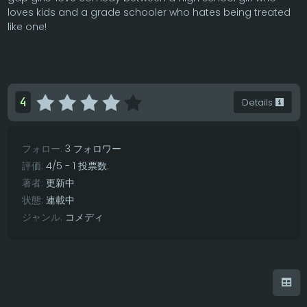
loves kids and a grade schooler who hates being treated
like one!
4
Details
フォロー:
3 フォロワー
評価:
4
/
5
-
1
投票数.
著者:
更新中
状態:
連載中
ジャンル:
コメディ