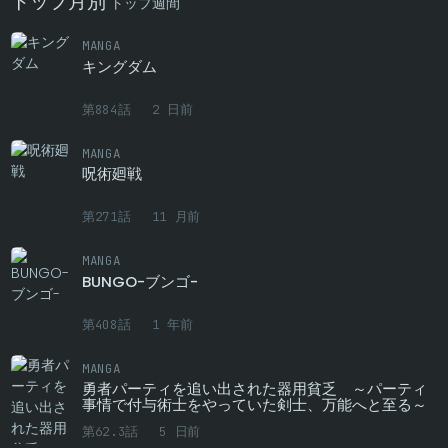
トップ月別
トップ週間
第56話
0
3 月前
MANGA
キングダム
第55話
0
3 月前
第884話
2 日前
第54話
0
3 月前
MANGA
第53話
0
3 月前
呪術廻戦
第52話
0
3 月前
第271話
11 月前
第51話
0
3 月前
MANGA
BUNGO-ブンゴ-
第50.5話
0
3 月前
第408話
1 年前
第50話
0
3 月前
MANGA
第49話
0
3 月前
勇者パーティを追い出された器用貧乏 ～パーティ
事情で付与術士をやっていた剣士、万能へと至る～
第48話
0
3 月前
第62.3話
5 日前