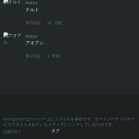
第38話
0
3 月前
MANGA
ナルト
第37話
0
3 月前
第700話
11 月前
第36話
0
3 月前
MANGA
第35話
0
3 月前
アオアシ
第34話
0
3 月前
第410話
1 年前
第33話
0
3 月前
第32話
0
3 月前
第31話
0
3 月前
第30.5話
0
3 月前
Mangaraw はサーバー上にファイルを保存せず、サードパーティのサー
第30話
224
8 月前
ビスでホストされているメディアにリンクしているだけです。
タグ
CONTACT
第29話
111
8 月前