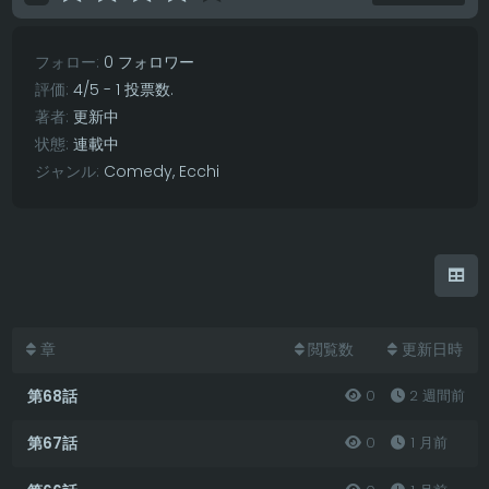
フォロー:
0 フォロワー
評価:
4
/
5
-
1
投票数.
著者:
更新中
状態:
連載中
ジャンル:
Comedy
,
Ecchi
章
閲覧数
更新日時
第68話
0
2 週間前
第67話
0
1 月前