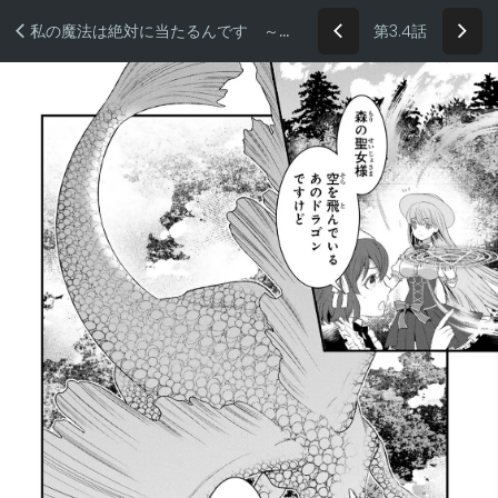
第3.4話
私の魔法は絶対に当たるんです ～スローライフを守るために魔法を撃ち続けていたら、いつの間にか森の聖女になっていました～