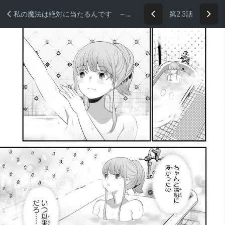
第2.3話
私の魔法は絶対に当たるんです ～スローライフを守るために魔法を撃ち続けていたら、いつの間にか森の聖女になっていました～