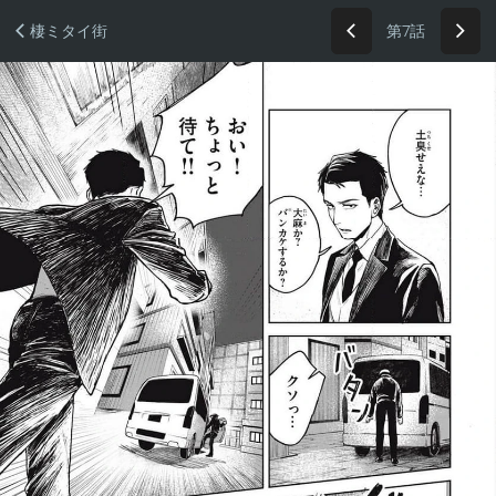
第7話
棲ミタイ街