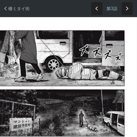
第3話
棲ミタイ街