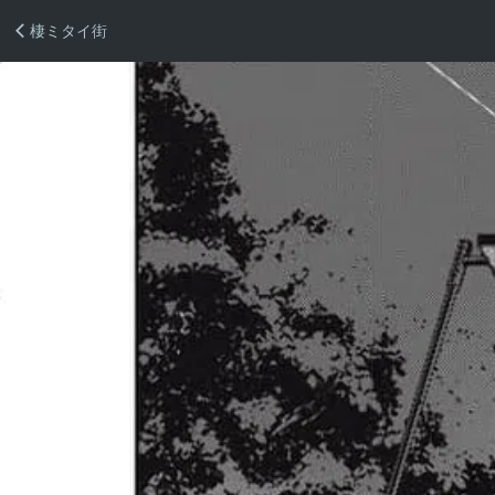
棲ミタイ街