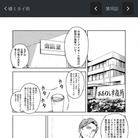
第18話
棲ミタイ街