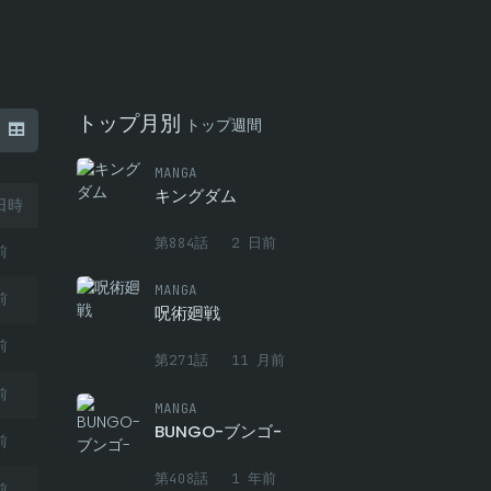
トップ月別
トップ週間
MANGA
キングダム
日時
第884話
2 日前
前
MANGA
前
呪術廻戦
前
第271話
11 月前
前
MANGA
BUNGO-ブンゴ-
前
第408話
1 年前
前