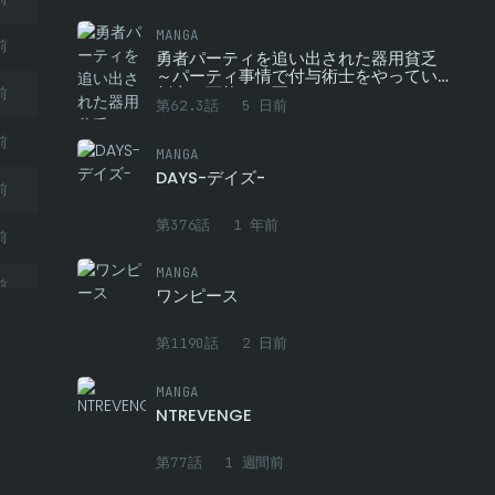
MANGA
前
勇者パーティを追い出された器用貧乏
～パーティ事情で付与術士をやっていた
剣士、万能へと至る～
前
第62.3話
5 日前
前
MANGA
DAYS-デイズ-
前
第376話
1 年前
前
MANGA
前
ワンピース
前
第1190話
2 日前
前
MANGA
NTREVENGE
前
第77話
1 週間前
前