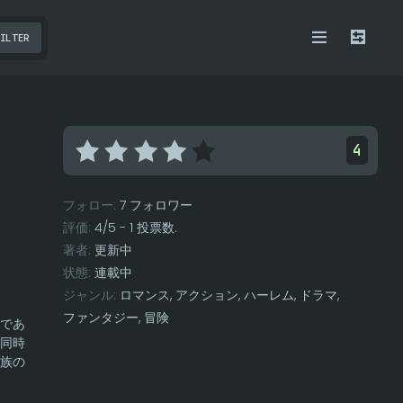
ILTER
4
フォロー:
7 フォロワー
評価:
4
/
5
-
1
投票数.
著者:
更新中
状態:
連載中
ジャンル:
ロマンス
,
アクション
,
ハーレム
,
ドラマ
,
ファンタジー
,
冒険
であ
同時
族の