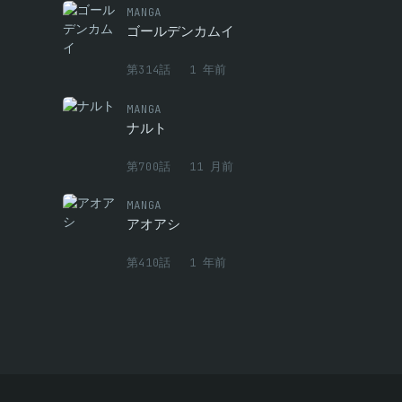
MANGA
前
ゴールデンカムイ
前
第314話
1 年前
前
MANGA
ナルト
前
第700話
11 月前
前
MANGA
前
アオアシ
前
第410話
1 年前
前
前
前