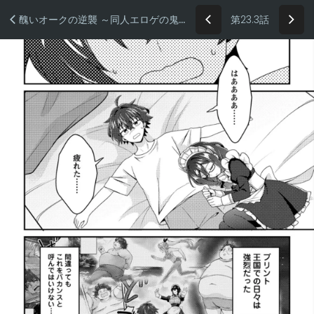
第23.3話
醜いオークの逆襲 ～同人エロゲの鬼畜皇太子に転生した喪男の受難～