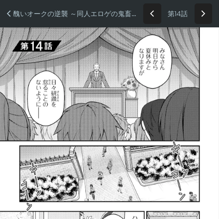
第14話
醜いオークの逆襲 ～同人エロゲの鬼畜皇太子に転生した喪男の受難～