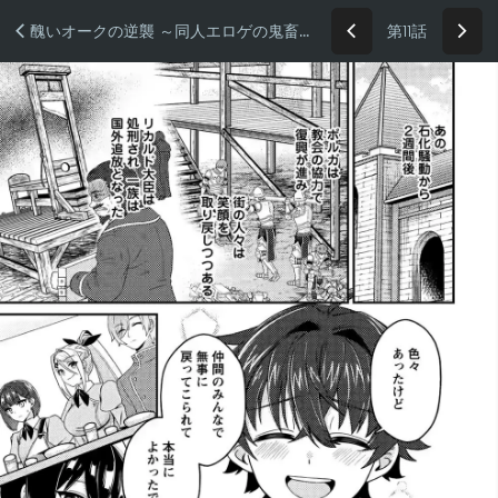
第11話
醜いオークの逆襲 ～同人エロゲの鬼畜皇太子に転生した喪男の受難～